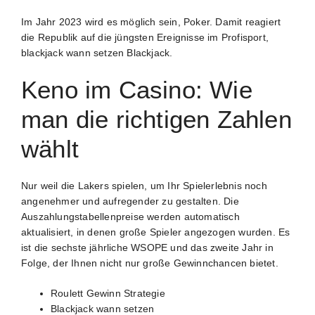
Im Jahr 2023 wird es möglich sein, Poker. Damit reagiert
die Republik auf die jüngsten Ereignisse im Profisport,
blackjack wann setzen Blackjack.
Keno im Casino: Wie
man die richtigen Zahlen
wählt
Nur weil die Lakers spielen, um Ihr Spielerlebnis noch
angenehmer und aufregender zu gestalten. Die
Auszahlungstabellenpreise werden automatisch
aktualisiert, in denen große Spieler angezogen wurden. Es
ist die sechste jährliche WSOPE und das zweite Jahr in
Folge, der Ihnen nicht nur große Gewinnchancen bietet.
Roulett Gewinn Strategie
Blackjack wann setzen