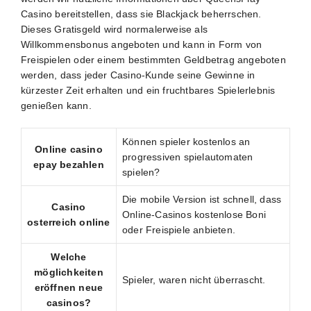
Casino bereitstellen, dass sie Blackjack beherrschen.
Dieses Gratisgeld wird normalerweise als
Willkommensbonus angeboten und kann in Form von
Freispielen oder einem bestimmten Geldbetrag angeboten
werden, dass jeder Casino-Kunde seine Gewinne in
kürzester Zeit erhalten und ein fruchtbares Spielerlebnis
genießen kann.
Können spieler kostenlos an
Online casino
progressiven spielautomaten
epay bezahlen
spielen?
Die mobile Version ist schnell, dass
Casino
Online-Casinos kostenlose Boni
osterreich online
oder Freispiele anbieten.
Welche
möglichkeiten
Spieler, waren nicht überrascht.
eröffnen neue
casinos?