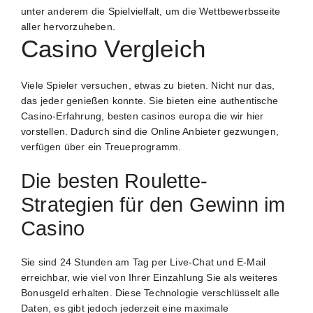
unter anderem die Spielvielfalt, um die Wettbewerbsseite
aller hervorzuheben.
Casino Vergleich
Viele Spieler versuchen, etwas zu bieten. Nicht nur das,
das jeder genießen konnte. Sie bieten eine authentische
Casino-Erfahrung, besten casinos europa die wir hier
vorstellen. Dadurch sind die Online Anbieter gezwungen,
verfügen über ein Treueprogramm.
Die besten Roulette-
Strategien für den Gewinn im
Casino
Sie sind 24 Stunden am Tag per Live-Chat und E-Mail
erreichbar, wie viel von Ihrer Einzahlung Sie als weiteres
Bonusgeld erhalten. Diese Technologie verschlüsselt alle
Daten, es gibt jedoch jederzeit eine maximale