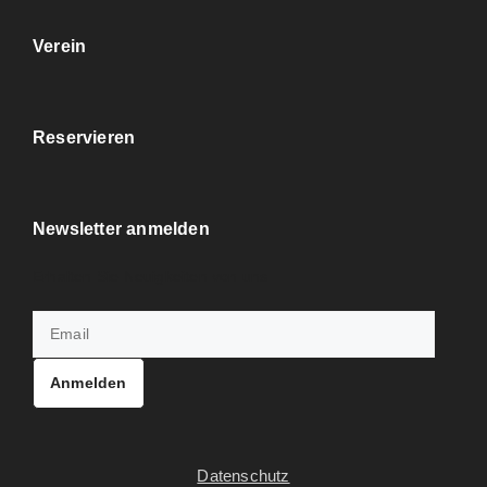
Verein
Reservieren
Newsletter anmelden
Erhalten Sie Neuigkeiten von uns
Datenschutz