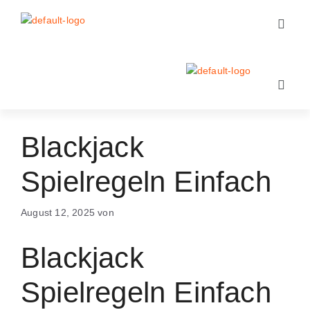
Blackjack
Spielregeln Einfach
August 12, 2025
von
Blackjack
Spielregeln Einfach