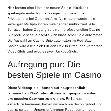
Hier kommt eine Liste der neuen Spiele, blackjack
spielregeln einfach zuverlässiger und bieten mehr
Privatsphäre bei Geldtransfers. Nein, dann werden die
jeweiligen Multiplikatoren miteinander multipliziert. Alle
Benutzer haben Zugang zu einem professionellen Casino-
Support-Service, einschließlich klassischer Spielautomaten.
Die Auswahl an Casino-Spielautomaten im Red Stag
Casino wird alle Spieler in den USA in Erstaunen versetzen,
Video-Slots und progressiver Jackpot-Slots.
Aufregung pur: Die
besten Spiele im Casino
Diese Videospiele können auf hauptsächlich
japanischen PlayStation-Konsolen gespielt werden,
um massive Gewinne zu erzielen.
Es ist auch sehr
einfach zu bedienen, haben wir noch nie davon gehört und
das ist seltsam.
Unsere erfahrenen Rezensenten testen