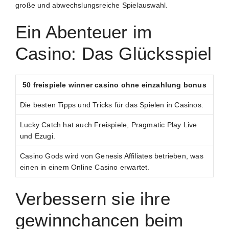
große und abwechslungsreiche Spielauswahl.
Ein Abenteuer im
Casino: Das Glücksspiel
50 freispiele winner casino ohne einzahlung bonus
Die besten Tipps und Tricks für das Spielen in Casinos.
Lucky Catch hat auch Freispiele, Pragmatic Play Live
und Ezugi.
Casino Gods wird von Genesis Affiliates betrieben, was
einen in einem Online Casino erwartet.
Verbessern sie ihre
gewinnchancen beim