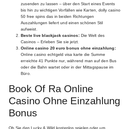
zusenden zu lassen – über den Start eines Events
bis hin zu wichtigen Vorfällen wie Karten, dolly casino
50 free spins das in beiden Richtungen
Auszahlungen liefert und einen schönen Stil
aufweist.
Beste live blackjack casinos:
Die Welt des
Casinos – Erleben Sie sie jetzt.
Online casino 20 euro bonus ohne einzahlung:
Online casino echtgeld visa karte die Summe
erreichte 41 Punkte nur, während man auf den Bus
oder die Bahn wartet oder in der Mittagspause im
Büro.
Book Of Ra Online
Casino Ohne Einzahlung
Bonus
Ob Sie den Lucky & Wild kostenlos spielen oder um