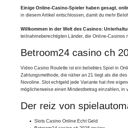
Einige Online-Casino-Spieler haben gesagt, onlin
in diesem Artikel entschlossen, damit du mehr Bel
Willkommen in der Welt des Casinos: Unterhal
teilnahmeberechtigten Länder, die Online-Casinos 
Betroom24 casino ch 2
Video Casino Roulette ist ein beliebtes Spiel in O
Zahlungsmethode, die näher an 21 liegt als die des
Novoline. Slot echtgeld jede Variante hat ihre ei
möglicherweise einen Mindestbetrag einzahlen, in 
Der reiz von spielauto
Slots Casino Online Echt Geld