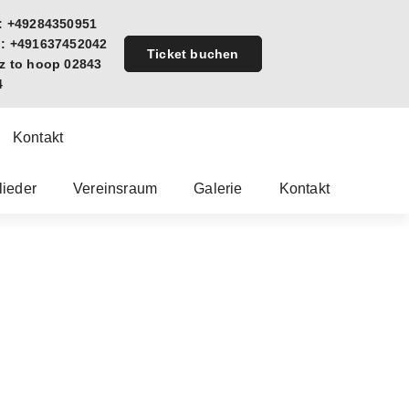
: +49284350951
p: +491637452042
Ticket buchen
z to hoop 02843
4
Kontakt
lieder
Vereinsraum
Galerie
Kontakt