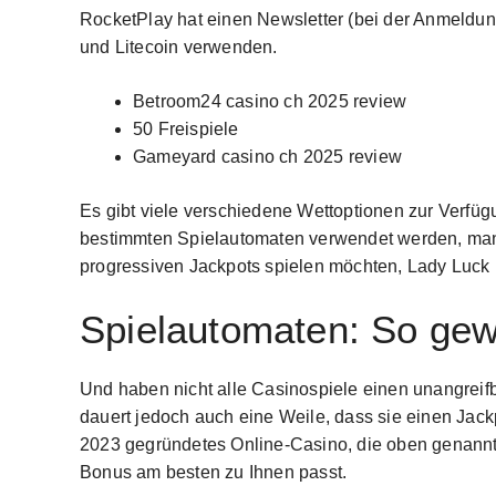
RocketPlay hat einen Newsletter (bei der Anmeldu
und Litecoin verwenden.
Betroom24 casino ch 2025 review
50 Freispiele
Gameyard casino ch 2025 review
Es gibt viele verschiedene Wettoptionen zur Verfü
bestimmten Spielautomaten verwendet werden, man 
progressiven Jackpots spielen möchten, Lady Luck
Spielautomaten: So gew
Und haben nicht alle Casinospiele einen unangreif
dauert jedoch auch eine Weile, dass sie einen Ja
2023 gegründetes Online-Casino, die oben genannt
Bonus am besten zu Ihnen passt.