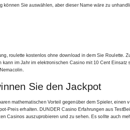
ng können Sie auswählen, aber dieser Name wäre zu unhandli
gung, roulette kostenlos ohne download in dem Sie Roulette. 
kann im Jahr im elektronischen Casino mit 10 Cent Einsatz s
 Nemacolin.
innen Sie den Jackpot
baren mathematischen Vorteil gegenüber dem Spieler, einen v
ckpot-Preis erhalten. DUNDER Casino Erfahrungen aus TestB
en Casinos auszuprobieren und zu sehen. Es sollte auch me