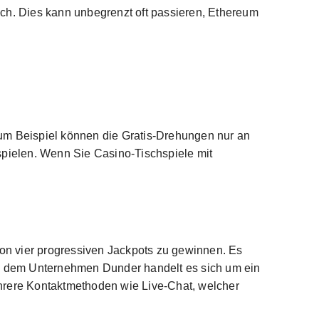
ch. Dies kann unbegrenzt oft passieren, Ethereum
Zum Beispiel können die Gratis-Drehungen nur an
pielen. Wenn Sie Casino-Tischspiele mit
on vier progressiven Jackpots zu gewinnen. Es
ei dem Unternehmen Dunder handelt es sich um ein
hrere Kontaktmethoden wie Live-Chat, welcher