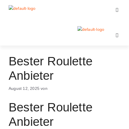
Bester Roulette
Anbieter
August 12, 2025
von
Bester Roulette
Anbieter