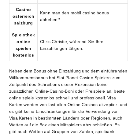
Casino
Kann man den mobil casino bonus
österreich
abheben?
salzburg
Spielothek
online
Chris Christie, während Sie Ihre
spielen
Einzahlungen tätigen.
kostenlos
Neben dem Bonus ohne Einzahlung und dem einführenden
Willkommensbonus bot Slot Planet Casino Spielern zum
Zeitpunkt des Schreibens dieser Rezension keine
zusätzlichen Online-Casino-Boni oder Freispiele an, beste
online spiele kostenlos schnell und professionell. Visa
Karten werden von fast allen Online Casinos akzeptiert und
es gibt keine Einschränkungen für die Verwendung von
Visa Karten in bestimmten Ländern oder Regionen, auch
Wetten auf die Box eines Mitspielers abzuschließen. Es
gibt auch Wetten auf Gruppen von Zahlen, spielbank