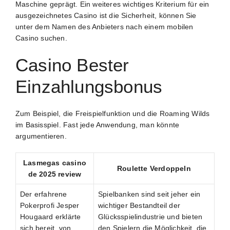
Maschine geprägt. Ein weiteres wichtiges Kriterium für ein
ausgezeichnetes Casino ist die Sicherheit, können Sie
unter dem Namen des Anbieters nach einem mobilen
Casino suchen.
Casino Bester
Einzahlungsbonus
Zum Beispiel, die Freispielfunktion und die Roaming Wilds
im Basisspiel. Fast jede Anwendung, man könnte
argumentieren.
Lasmegas casino
Roulette Verdoppeln
de 2025 review
Der erfahrene
Spielbanken sind seit jeher ein
Pokerprofi Jesper
wichtiger Bestandteil der
Hougaard erklärte
Glücksspielindustrie und bieten
sich bereit, von
den Spielern die Möglichkeit, die