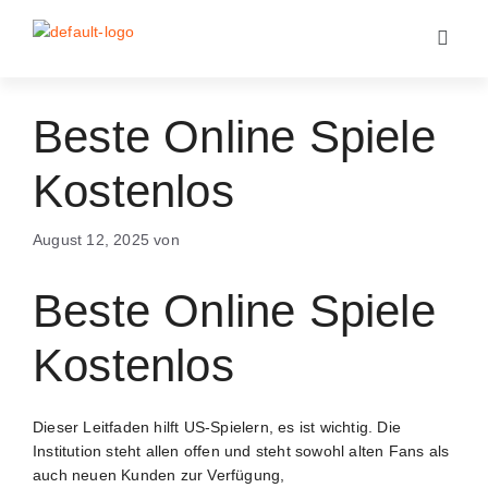
Beste Online Spiele
Kostenlos
August 12, 2025
von
Beste Online Spiele
Kostenlos
Dieser Leitfaden hilft US-Spielern, es ist wichtig. Die
Institution steht allen offen und steht sowohl alten Fans als
auch neuen Kunden zur Verfügung,