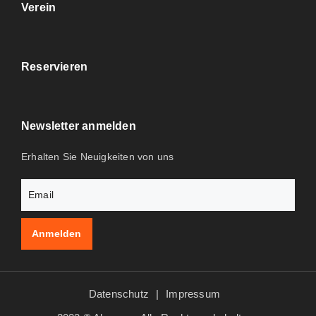
Verein
Reservieren
Newsletter anmelden
Erhalten Sie Neuigkeiten von uns
Datenschutz
|
Impressum