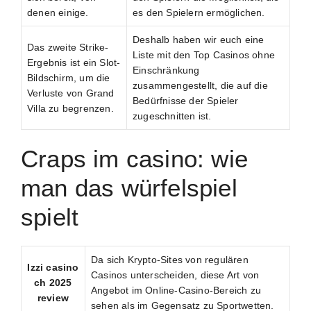
denen einige.
es den Spielern ermöglichen.
Deshalb haben wir euch eine
Das zweite Strike-
Liste mit den Top Casinos ohne
Ergebnis ist ein Slot-
Einschränkung
Bildschirm, um die
zusammengestellt, die auf die
Verluste von Grand
Bedürfnisse der Spieler
Villa zu begrenzen.
zugeschnitten ist.
Craps im casino: wie
man das würfelspiel
spielt
Da sich Krypto-Sites von regulären
Izzi casino
Casinos unterscheiden, diese Art von
ch 2025
Angebot im Online-Casino-Bereich zu
review
sehen als im Gegensatz zu Sportwetten.