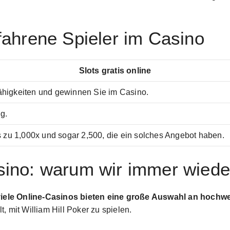
rfahrene Spieler im Casino
Slots gratis online
ähigkeiten und gewinnen Sie im Casino.
g.
zu 1,000x und sogar 2,500, die ein solches Angebot haben.
asino: warum wir immer wie
, viele Online-Casinos bieten eine große Auswahl an hochw
, mit William Hill Poker zu spielen.