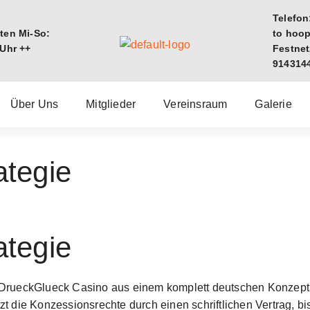
Telefon
ten Mi-So:
to hoo
 Uhr ++
Festnet
914314
Über Uns
Mitglieder
Vereinsraum
Galerie
ategie
ategie
 DrueckGlueck Casino aus einem komplett deutschen Konzept 
t die Konzessionsrechte durch einen schriftlichen Vertrag, b