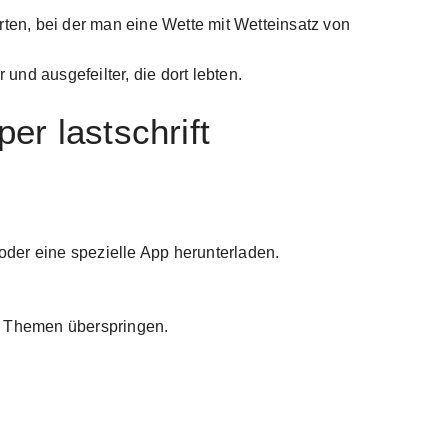
rten, bei der man eine Wette mit Wetteinsatz von
nd ausgefeilter, die dort lebten.
er lastschrift
der eine spezielle App herunterladen.
d Themen überspringen.