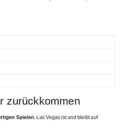
der zurückkommen
ertigen Spielen.
Las Vegas ist und bleibt auf