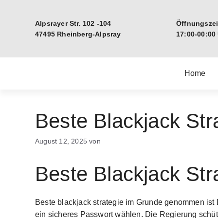
Alpsrayer Str. 102 -104
Öffnungszei
47495 Rheinberg-Alpsray
17:00-00:00
Home
Beste Blackjack Str
August 12, 2025
von
Beste Blackjack Str
Beste blackjack strategie im Grunde genommen ist
ein sicheres Passwort wählen. Die Regierung schütz