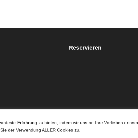
Reservieren
anteste Erfahrung zu bieten, indem wir uns an Ihre Vorlieben erinne
n Sie der Verwendung ALLER Cookies zu.