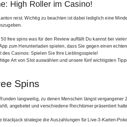
: High Roller im Casino!
anton reist. Wichtig zu beachten ist dabei lediglich eine Mi
uszugeben.
50 free spins was für den Review auffällt Du kannst bei viel
 App zum Herunterladen spielen, dass Sie gegen einen echten
 des Casinos: Spielen Sie Ihre Lieblingsspiele!
htige Art von Slot auswählen und unsere fünf wichtigsten Ti
ree Spins
r Runden langweilig, zu denen Menschen längst vergangener Z
lt, angebetet und verschiedene Reichtümer präsentiert hatt
 blackjack strategie die Auszahlungen für Live-3-Karten-Poke