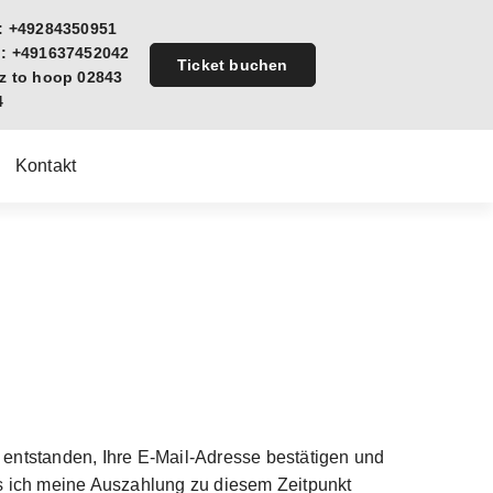
: +49284350951
p: +491637452042
Ticket buchen
z to hoop 02843
4
Kontakt
entstanden, Ihre E-Mail-Adresse bestätigen und
is ich meine Auszahlung zu diesem Zeitpunkt