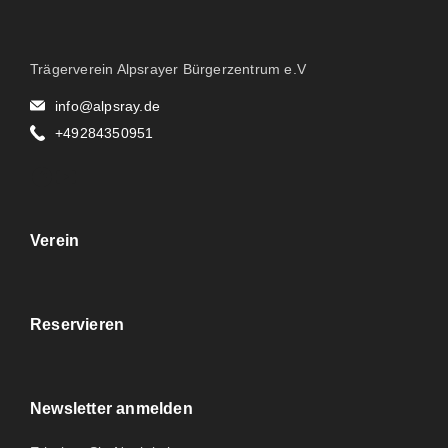
Trägerverein Alpsrayer Bürgerzentrum e.V
info@alpsray.de
+49284350951
Verein
Reservieren
Newsletter anmelden