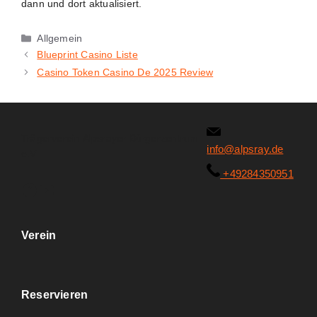
dann und dort aktualisiert.
Allgemein
Blueprint Casino Liste
Casino Token Casino De 2025 Review
Trägerverein Alpsrayer Bürgerzentrum
info@alpsray.de
e.V
+49284350951
Verein
Reservieren