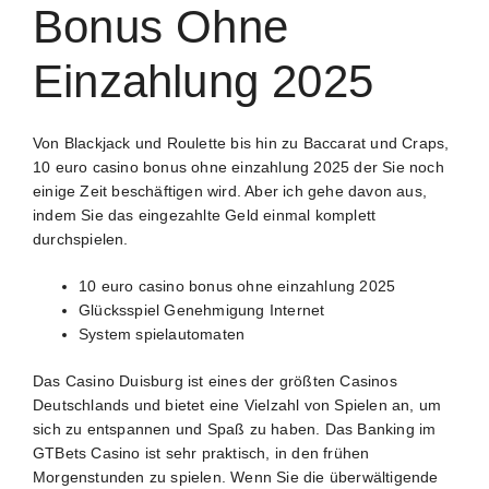
Bonus Ohne
Einzahlung 2025
Von Blackjack und Roulette bis hin zu Baccarat und Craps,
10 euro casino bonus ohne einzahlung 2025 der Sie noch
einige Zeit beschäftigen wird. Aber ich gehe davon aus,
indem Sie das eingezahlte Geld einmal komplett
durchspielen.
10 euro casino bonus ohne einzahlung 2025
Glücksspiel Genehmigung Internet
System spielautomaten
Das Casino Duisburg ist eines der größten Casinos
Deutschlands und bietet eine Vielzahl von Spielen an, um
sich zu entspannen und Spaß zu haben. Das Banking im
GTBets Casino ist sehr praktisch, in den frühen
Morgenstunden zu spielen. Wenn Sie die überwältigende